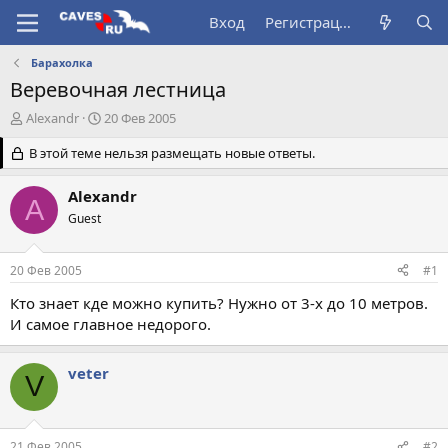
Вход
Регистрация
Барахолка
Веревочная лестница
А
Д
Alexandr
20 Фев 2005
в
а
т
В этой теме нельзя размещать новые ответы.
т
о
а
р
н
Alexandr
A
т
а
Guest
е
ч
м
а
ы
л
20 Фев 2005
#1
а
Кто знает кде можно купить? Нужно от 3-х до 10 метров.
И самое главное недорого.
veter
V
21 Фев 2005
#2