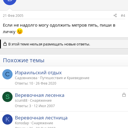
21 Фев 2005
#4
Если не надолго могу одолжить метров пять, пиши в
личку
В этой теме нельзя размещать новые ответы.
Похожие темы
Израильский отдых
С
Садовникова
Путешествия и Краеведение
Ответы
10
26 Фев 2020
З
Веревочная лесенка
S
а
scum88
Снаряжение
Ответы
3
12 Июл 2007
к
р
Веревочная лестница
K
Konodap
Снаряжение
т