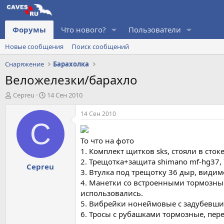
Форумы
Что нового?
Пользователи
Новые сообщения
Поиск сообщений
Снаряжение
Барахолка
Веложелезки/барахло
А
Д
Cepreu
14 Сен 2010
в
а
т
т
14 Сен 2010
о
а
C
р
н
т
а
То что на фото
е
ч
1. Комплект щитков sks, стояли в сток
м
а
2. Трещотка+защита shimano mf-hg37, 7
Cepreu
ы
л
3. Втулка под трещотку 36 дыр, видим
а
4. Манетки со встроенными тормозными
использовались.
5. Вибрейки нонеймовые с задубевш
6. Тросы с рубашками тормозные, пере