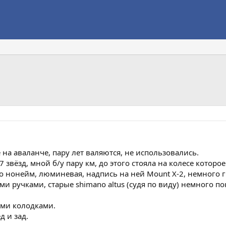
е на аваланче, пару лет валяются, не использовались.
 звёзд, мной б/у пару км, до этого стояла на колесе которое
о нонейм, люминевая, надпись на ней Mount X-2, немного гн
 ручками, старые shimano altus (судя по виду) немного пок
ими колодками.
д и зад.