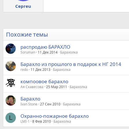
Cepreu
Похожие темы
распродаю БАРАХЛО
Soruman
11 Дек 2014
Барахолка
Барахло из прошлого в подарок к НГ 2014
redo
11 Дек 2013
Барахолка
компоовое барахло
Ая Скавесова
25 Мар 2011
Барахолка
Барахло
Ivan Stone
27 Сен 2010
Барахолка
Охранно-пожарное барахло
L
LMI-1
8 Фев 2010
Барахолка