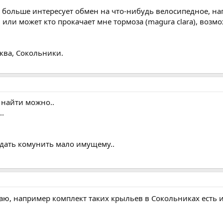
му больше интересует обмен на что-нибудь велосипедное, на
 или может кто прокачает мне тормоза (magura clara), возм
ква, Сокольники.
 найти можно..
..
тдать комунить мало имущему..
аю, например комплект таких крыльев в Сокольниках есть и