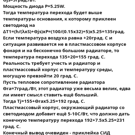
Мощность диода P=5.25W.
Тогда температура перехода будет выше
температуры основания, к которому приклеен
светодиод на
ΔT1=(h/(λxS)+Θjs)хP=(100/(0.15х32)+5)x5.25=135град.
Если температура воздуха равна +20град. С и
ситуация развивается не в пластмассовом корпусе
фонаря и на бесконечно большом радиаторе, то
температура перехода 135+20=155 град. С.
Реальность требует учесть и радиатор и
пластмассовый корпус и температуру среды,
могущую превзойти 20 град. С.
Пусть тепловое сопротивление радиатора
Θra=7град./Вт, этот радиатор уже весьма велик, едва
ли имеет смысл ставить ещё больший.
Тогда Tj=155+Θrax5.25=192 град. С.
Пластмассовый корпус, окружающий радиатор со
светодиодом добавит ещё 5-10С/Вт, что должно дать
конечную температуру перехода 192+7.5х5.25=231
град. С.
Конечный вывод очевиден - приклейка СИД