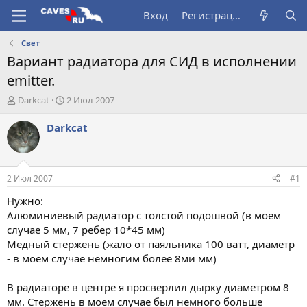
Вход
Регистрация
Свет
Вариант радиатора для СИД в исполнении
emitter.
А
Д
Darkcat
2 Июл 2007
в
а
т
т
Darkcat
о
а
р
н
т
а
е
ч
2 Июл 2007
#1
м
а
ы
л
Нужно:
а
Алюминиевый радиатор с толстой подошвой (в моем
случае 5 мм, 7 ребер 10*45 мм)
Медный стержень (жало от паяльника 100 ватт, диаметр
- в моем случае немногим более 8ми мм)
В радиаторе в центре я просверлил дырку диаметром 8
мм. Стержень в моем случае был немного больше