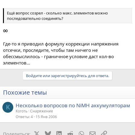
Ещё вопрос созрел - сколько макс. элементов можно
последовательно соединять?
∞
Где-то я приводил формулу коррекции напряжения
отсечки, проследите, чтобы там ничего не
обессмыслилось - граничное условие даст кол-во
элементов...
Войдите или зарегистрируйтесь для ответа.
Похожие темы
Несколько вопросов по NiMH аккумуляторам
К
Коготь
Снаряжение
Ответы
4
15 Янв 2006
X
Bluesky
LinkedIn
Reddit
WhatsApp
Электронная поч
Ссылка
Поделиться: