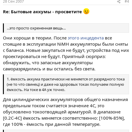
28 Сен 2007
#4
Re: Бытовые аккумы - просветите
...это просто охрененная вещь...
Они хороши в теории. После
этого инцедента
все
стоящие в эксплуатации NiMH аккумуляторы были сняты
с баланса. Новые закупаться не будут, устройства под них
проектироваться не будут. Приятный сюрприз:
обнаружить, что запасные аккумуляторы
саморазрядились и вы остались без света.
1. ёмкость аккума практически не меняется от разрядного тока
(не то что свинец) и даже на здоровых токах получаем полную
ёмкость. На токе в 4А уж точно.
Для цилиндрических аккумуляторов общего назначения
предельным током считается значение 4C, это
обусловлено токоотводящей арматурой. В диапазоне
[0.2С-4С] ёмкость меняется соответственно: [100%-85%],
где 100% - ёмкость при данной температуре.