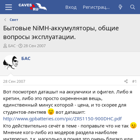
Вход
Регистрация
Свет
Бытовые NiMH-аккумуляторы, общие
вопросы эксплуатации.
А
Д
БАС
28 Сен 2007
в
а
т
т
БАС
о
а
р
н
т
а
е
ч
28 Сен 2007
#1
м
а
ы
л
Вот посмотрел даташыт на аккумчики и офигел. Либо я
а
кретин, либо это просто охрененная вещь,
единственный минус которой - цена, и то скорее для
студентов-лентяев
вот даташит:
http://www.gpbatteries.com/pic/ZRS1150-900DHC.pdf
Кто действительно сечёт в теме - поправьте что не так
Мнение кого-либо из модеров раздела наиболее
интересно, т.к. насколько я понял это очень близко или