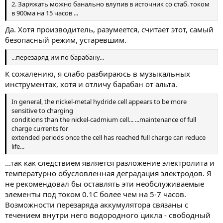
2. Заряжать можно банально влупив в источник со стаб. током
в 900ма на 15 часов ...
Да. Хотя производитель, разумеется, считает этот, самый
безопасный режим, устаревшим.
...перезаряд им по барабану...
К сожалению, я слабо разбираюсь в музыкальных
инструментах, хотя и отличу барабан от альта.
In general, the nickel-metal hydride cell appears to be more
sensitive to charging
conditions than the nickel-cadmium cell... ...maintenance of full
charge currents for
extended periods once the cell has reached full charge can reduce
life...
...так как следствием является разложение электролита и
температурно обусловленная деградация электродов. Я
не рекомендовал бы оставлять эти необслуживаемые
элементы под током 0.1С более чем на 5-7 часов.
Возможности перезаряда аккумулятора связаны с
течением внутри него водородного цикла - свободный