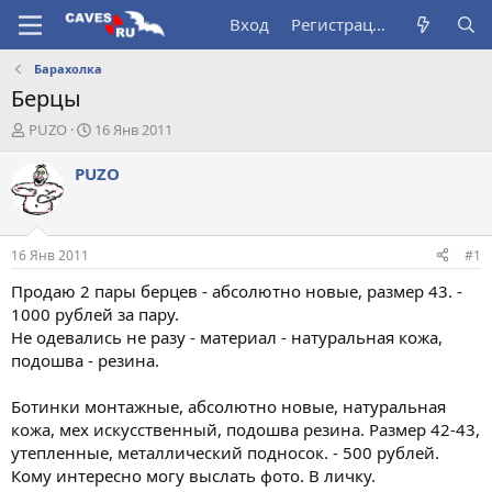
Вход
Регистрация
Барахолка
Берцы
А
Д
PUZO
16 Янв 2011
в
а
т
т
PUZO
о
а
р
н
т
а
е
ч
16 Янв 2011
#1
м
а
ы
л
Продаю 2 пары берцев - абсолютно новые, размер 43. -
а
1000 рублей за пару.
Не одевались не разу - материал - натуральная кожа,
подошва - резина.
Ботинки монтажные, абсолютно новые, натуральная
кожа, мех искусственный, подошва резина. Размер 42-43,
утепленные, металлический подносок. - 500 рублей.
Кому интересно могу выслать фото. В личку.