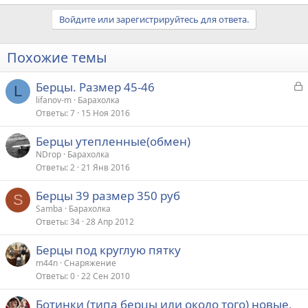
Войдите или зарегистрируйтесь для ответа.
Похожие темы
З
Берцы. Размер 45-46
L
а
lifanov-m
Барахолка
Ответы
7
15 Ноя 2016
к
р
Берцы утепленные(обмен)
NDrop
Барахолка
т
Ответы
2
21 Янв 2016
а
Берцы 39 размер 350 руб
S
Samba
Барахолка
Ответы
34
28 Апр 2012
Берцы под круглую пятку
m44n
Снаряжение
Ответы
0
22 Сен 2010
Ботинки (типа берцы или около того) новые,