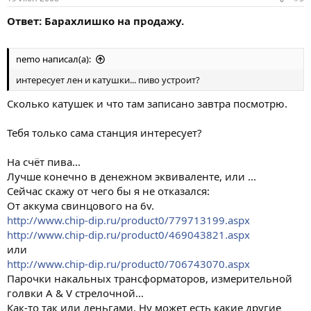
Ответ: Барахлишко на продажу.
nemo написал(а):
интересует лен и катушки... пиво устроит?
Сколько катушек и что там записано завтра посмотрю.
Тебя только сама станция интересует?
На счёт пива...
Лучше конечно в денежном эквиваленте, или ...
Сейчас скажу от чего бы я не отказался:
От аккума свинцового на 6v.
http://www.chip-dip.ru/product0/779713199.aspx
http://www.chip-dip.ru/product0/469043821.aspx
или
http://www.chip-dip.ru/product0/706743070.aspx
Парочки накальных трансформаторов, измерительной
голвки А & V стрелочной...
Как-то так или деньгами. Ну может есть какие другие