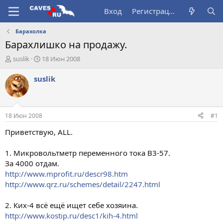
Вход
Регистрация
Барахолка
Барахлишко на продажу.
А
Д
suslik
18 Июн 2008
в
а
т
т
suslik
о
а
р
н
т
а
е
ч
18 Июн 2008
#1
м
а
ы
л
Приветствую, ALL.
а
1. Микровольтметр переменного тока В3-57.
За 4000 отдам.
http://www.mprofit.ru/descr98.htm
http://www.qrz.ru/schemes/detail/2247.html
2. Ких-4 всё ещё ищет себе хозяина.
http://www.kostip.ru/desc1/kih-4.html