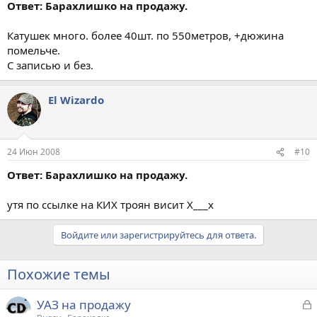
Ответ: Барахлишко на продажу.
Катушек много. более 40шт. по 550метров, +дюжина
помельче.
С записью и без.
El Wizardo
24 Июн 2008
#10
Ответ: Барахлишко на продажу.
утя по ссылке на КИХ троян висит Х___х
Войдите или зарегистрируйтесь для ответа.
Похожие темы
З
УАЗ на продажу