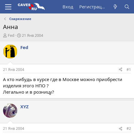
Вход
Регистрация
Снаряжение
Анна
А
Д
Fed
21 Янв 2004
в
а
т
т
Fed
о
а
р
н
т
а
е
ч
21 Янв 2004
#1
м
а
ы
л
А кто нибудь в курсе где в Москве можно приобрести
а
изделия этого НПО ?
Легально и в розницу?
XYZ
21 Янв 2004
#2