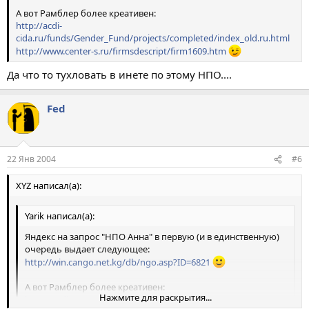
А вот Рамблер более креативен:
http://acdi-
cida.ru/funds/Gender_Fund/projects/completed/index_old.ru.html
http://www.center-s.ru/firmsdescript/firm1609.htm
Да что то тухловать в инете по этому НПО....
Fed
22 Янв 2004
#6
XYZ написал(а):
Yarik написал(а):
Яндекс на запрос "НПО Анна" в первую (и в единственную)
очередь выдает следующее:
http://win.cango.net.kg/db/ngo.asp?ID=6821
А вот Рамблер более креативен:
Нажмите для раскрытия...
http://acdi-