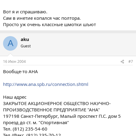
cida.ru/funds/Gender_Fund/projects/completed/index_old.ru.h
tml
Нажмите для раскрытия...
Вот я и спрашиваю.
http://www.center-s.ru/firmsdescript/firm1609.htm
Сам в инетие копался час полтора.
Да что то тухловать в инете по этому НПО....
Просто уж очень классные шмотки шъют
aku
A
Guest
16 Июн 2004
#7
Вообще-то АНА
http://www.ana.spb.ru/connection.shtml
Наш адрес
ЗАКРЫТОЕ АКЦИОНЕРНОЕ ОБЩЕСТВО НАУЧНО-
ПРОИЗВОДСТВЕННОЕ ПРЕДПРИЯТИЕ "АНА"
197198 Санкт-Петербург, Малый проспект П.С. дом 5
проезд до ст. м. "Спортивная"
Тел. (812) 235-54-60
Тел./Факс. (812) 235-70-12