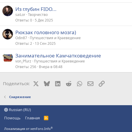
Из глубин FIDO...
saiLor
Творчество
Ответы
0
5 Дек 2025
Рюкзак головного мозга)
Odin87
Путешествия и Краеведение
Ответы
2
13 Сен 2025
Занимательное Камчатковедение
von_Pfurz
Путешествия и Краеведение
Ответы
256
Вчера в 08:48
X
Bluesky
LinkedIn
Reddit
WhatsApp
Электронная поч
Ссылка
Поделиться:
Снаряжение
Russian (RU)
Помощь
Главная
R
S
S
®
Локализация от xenForo.Info