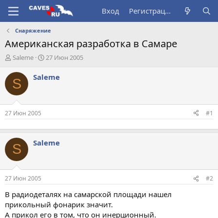
Вход
Регистрация
Снаряжение
Американская разработка в Самаре
А
Д
Saleme
27 Июн 2005
в
а
т
т
Saleme
S
о
а
р
н
т
а
е
ч
27 Июн 2005
#1
м
а
ы
л
а
Saleme
S
27 Июн 2005
#2
В радиодеталях на самарской площади нашел
прикольный фонарик значит.
А прикол его в том, что он инерционный.