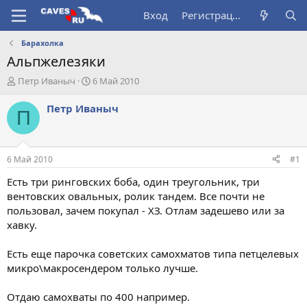
Вход
Регистрация
Барахолка
Альпжелезяки
А
Д
Петр Иваныч
6 Май 2010
в
а
т
т
Петр Иваныч
П
о
а
р
н
т
а
е
ч
6 Май 2010
#1
м
а
ы
л
Есть три ринговских боба, один треугольник, три
а
вентовских овальных, ролик тандем. Все почти не
пользовал, зачем покупал - ХЗ. Отлам задешево или за
хавку.
Есть еще парочка советских самохматов типа петцелевых
микро\макросендером только лучше.
Отдаю самохваты по 400 например.