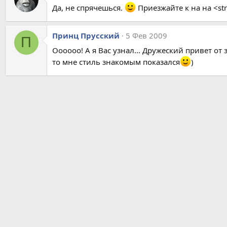
Да, не спрячешься.
Приезжайте к на на <str
Принц Прусский
5 Фев 2009
П
Оооооо! А я Вас узнал... Дружеский привет о
то мне стиль знакомым показался
)