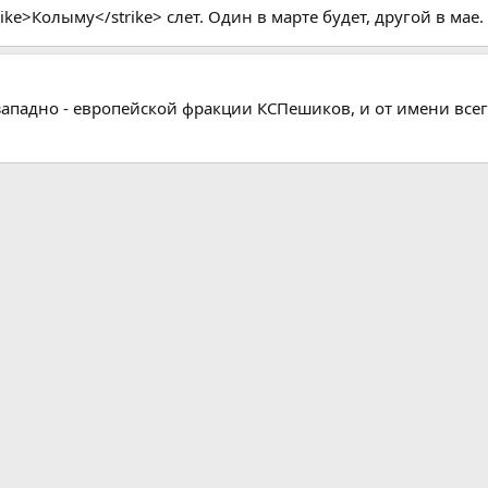
ike>Колыму</strike> слет. Один в марте будет, другой в мае.
т западно - европейской фракции КСПешиков, и от имени все