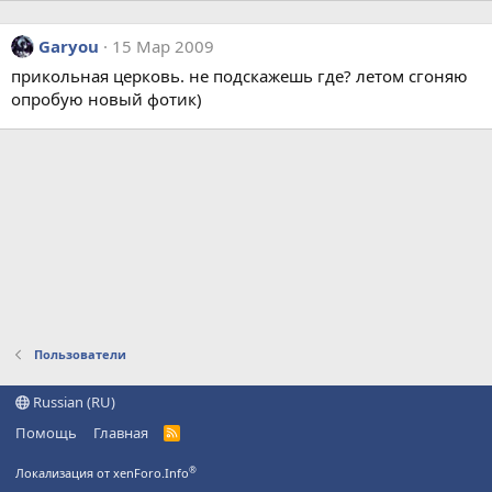
Garyou
15 Мар 2009
прикольная церковь. не подскажешь где? летом сгоняю
опробую новый фотик)
Пользователи
Russian (RU)
Помощь
Главная
R
S
S
®
Локализация от xenForo.Info