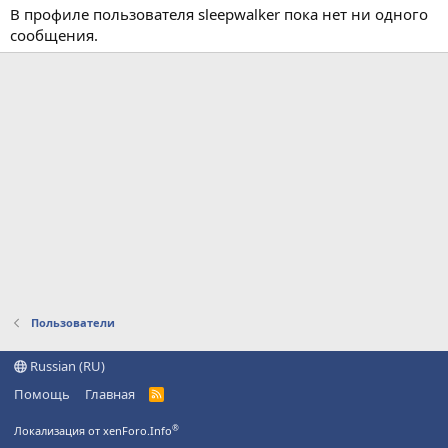
В профиле пользователя sleepwalker пока нет ни одного
сообщения.
Пользователи
Russian (RU)
Помощь
Главная
R
S
S
®
Локализация от xenForo.Info