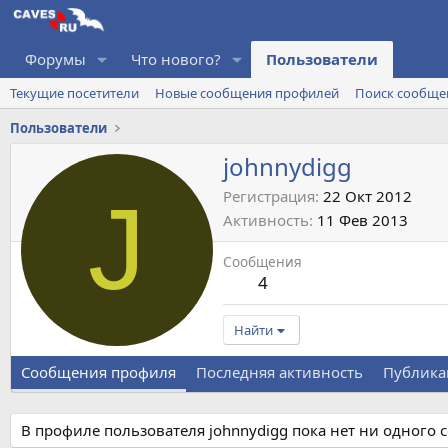
Форумы
Что нового?
Пользователи
Текущие посетители
Новые сообщения профилей
Поиск сообще
Пользователи
johnnydigg
J
Регистрация
22 Окт 2012
Активность
11 Фев 2013
Сообщения
4
Найти
Сообщения профиля
Последняя активность
Публика
В профиле пользователя johnnydigg пока нет ни одного 