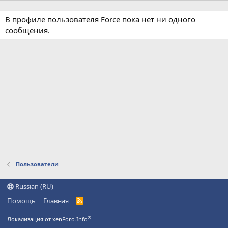
В профиле пользователя Force пока нет ни одного
сообщения.
Пользователи
Russian (RU)
Помощь
Главная
R
S
S
®
Локализация от xenForo.Info