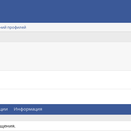
ний профилей
ции
Информация
бщения.