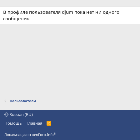
В профиле пользователя djum пока нет ни одного
сообщения.
Пользователи
Russian (RU)
Помощь
Главная
R
S
S
®
Локализация от xenForo.Info