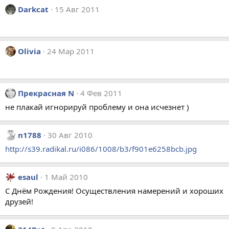
Darkcat
15 Авг 2011
Olivia
24 Мар 2011
Прекрасная N
4 Фев 2011
не плакай игнорируй проблему и она исчезнет )
n1788
30 Авг 2010
http://s39.radikal.ru/i086/1008/b3/f901e6258bcb.jpg
esaul
1 Май 2010
С Днём Рождения! Осуществления намерений и хороших
друзей!