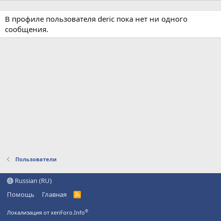
В профиле пользователя deric пока нет ни одного
сообщения.
Пользователи
Russian (RU)
Помощь
Главная
R
S
S
®
Локализация от xenForo.Info