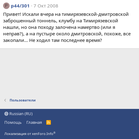
p44/301
7 Окт 2008
P
Привет! Искали вчера на тимирязевской-дмитровской
заброшенный тоннель, клумбу на Тимирязевской
нашли, но она походу залочена намертво (или я
неправ?), а на пустыре около дмитровской, похоже, все
закопали... Не ходил там последнее время?
Пользователи
Russian (RU)
Помощь
Главная
R
S
S
®
Локализация от xenForo.Info