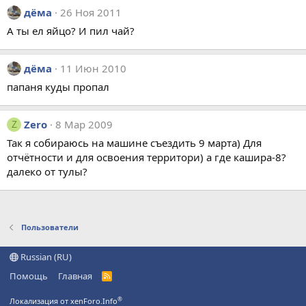
дёма
26 Ноя 2011
А ты ел яйцо? И пил чай?
дёма
11 Июн 2010
папаня куды пропал
Zero
8 Мар 2009
Z
Так я собираюсь на машине съездить 9 марта) Для
отчётности и для освоения территори) а где кашира-8?
далеко от тулы?
Пользователи
Russian (RU)
Помощь
Главная
R
S
S
®
Локализация от xenForo.Info