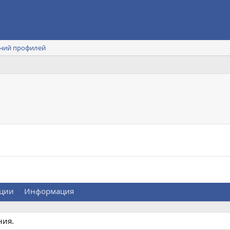
ний профилей
ции
Информация
ния.