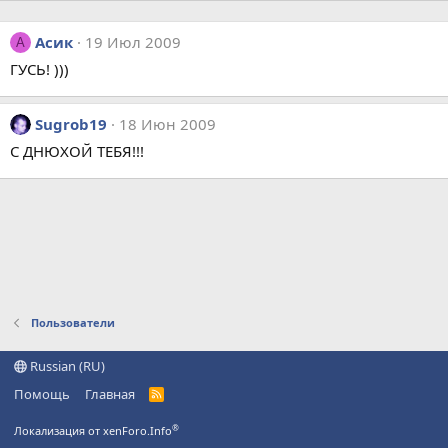
Асик
19 Июл 2009
А
ГУСЬ! )))
Sugrob19
18 Июн 2009
С ДНЮХОЙ ТЕБЯ!!!
Пользователи
Russian (RU)
Помощь
Главная
R
S
S
®
Локализация от xenForo.Info