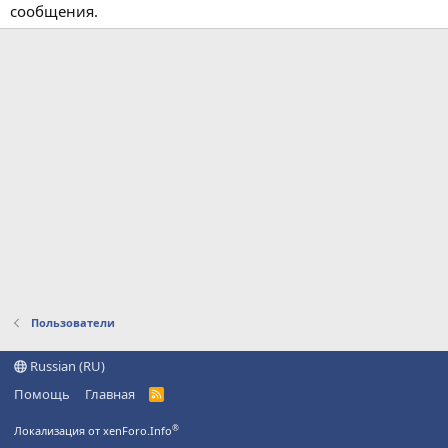
сообщения.
Пользователи
Russian (RU)
Помощь
Главная
R
S
S
®
Локализация от xenForo.Info