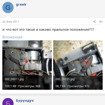
greek
G
20 Фев 2011
#4
и что вот это такое и каково пральное положение???
Вложения
000_00011.jpg
000_00031.jpg
109,1 KB · Просмотры: 988
98,7 KB · Просмотры: 972
Бурундук
Б