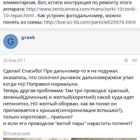
элементарная. Вот, кстати инструкция по ремонту этого
аппарата:
http://www.zenitcamera.com/mans/zorki-10/zorki-
10-repair.html
. Как устроен фотодальномер, можно
понять из схемы:
http://bse.sci-lib.com/particle029976.html
greek
G
20 Фев 2011
#3
Сделал! Спасибо! Про дальномер-то я не подумал.
оказалось, что соскочил рычажок дальномера(мож упал
когда-то)! Поправил-нормально.
Теперь другая проблемма: Там три проводка: красный,
зеленый(длинные) и желтый(короткий) какой куда идет
непонятно, НО желтый-оборван. как яя понял он
припаивается к крышке(синхронизация вспышки?),
только коротковат... прально?
и если его проводком "витой пары" нарастить-потянет?
Вложения