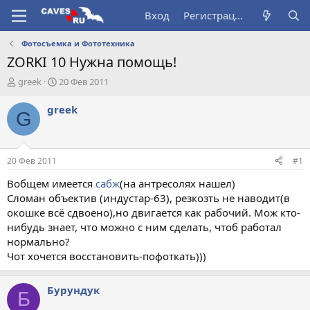
Вход
Регистрация
Фотосъемка и Фототехника
ZORKI 10 Нужна помощь!
А
Д
greek
20 Фев 2011
в
а
т
т
greek
G
о
а
р
н
т
а
е
ч
20 Фев 2011
#1
м
а
ы
л
Вобщем имеется
сабж
(на антресолях нашел)
а
Сломан объектив (индустар-63), резкозть не наводит(в
окошке всё сдвоено),но двигается как рабочий. Мож кто-
нибудь знает, что можно с ним сделать, чтоб работал
нормально?
Чот хочется восстановить-пофоткать)))
Бурундук
Б