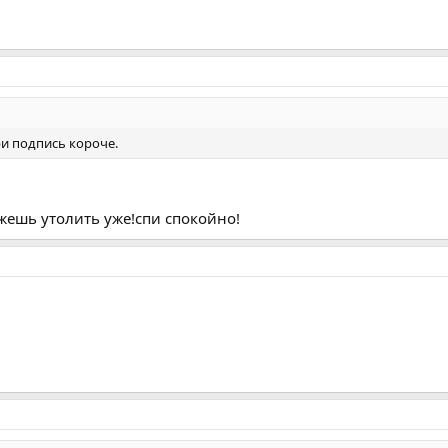
ури подпись короче.
ожешь утолить уже!спи спокойно!