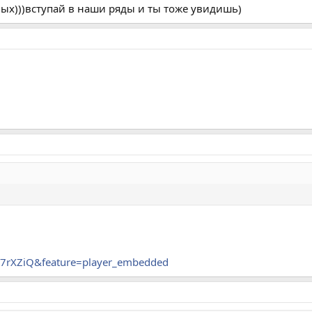
нных)))вступай в наши ряды и ты тоже увидишь)
D7rXZiQ&feature=player_embedded