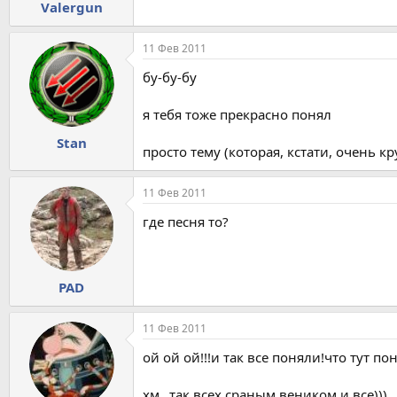
Valergun
11 Фев 2011
бу-бу-бу
я тебя тоже прекрасно понял
Stan
просто тему (которая, кстати, очень 
11 Фев 2011
где песня то?
PAD
11 Фев 2011
ой ой ой!!!и так все поняли!что тут по
хм...так всех сраным веником и все)))