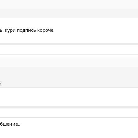
ть. кури подпись короче.
?
обшение..