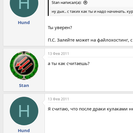
H
Stan написал(а):
ну дык.. с таких как ты и надо начинать. к
Hund
Ты уверен?
П.С. Залейте может на файлохостинг, 
13 Фев 2011
а ты как считаешь?
Stan
13 Фев 2011
H
Я считаю, что после драки кулаками н
Hund