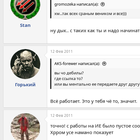
gromozeka написал(а):
хм...так всех сраным веником и все)))
Stan
ну дык.. с таких как ты и надо начина
12 Фев 2011
AKS-forewer написал(а):
вы чо дебилы?
где ссылка то?
или вы ментально ее передаете друг другу
Горький
Всё работает. Это у тебя чё то, значит.
12 Фев 2011
точно! с работы на ИЕ было пустое со
Хрром усе намано показует