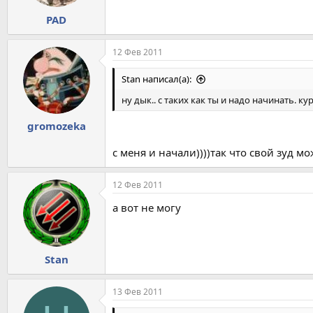
PAD
12 Фев 2011
Stan написал(а):
ну дык.. с таких как ты и надо начинать. к
gromozeka
с меня и начали))))так что свой зуд м
12 Фев 2011
а вот не могу
Stan
13 Фев 2011