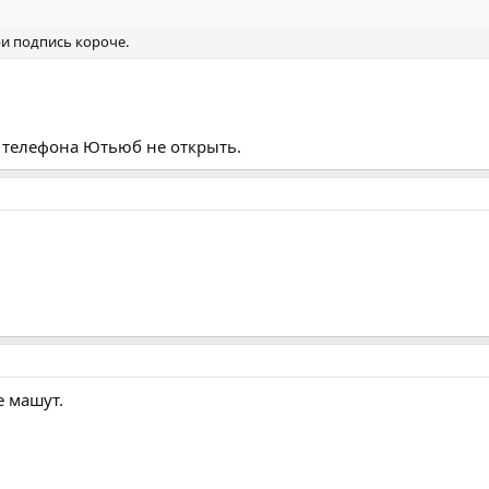
ури подпись короче.
с телефона Ютьюб не открыть.
е машут.