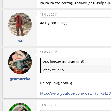
ха ха ха это секта)))только для избра
11 Фев 2011
да ну вас в зад
PAD
11 Фев 2011
AKS-forewer написал(а):
да ну вас в зад
gromozeka
не серчай))лови))
http://www.youtube.com/watch?v=xI4Z
11 Фев 2011