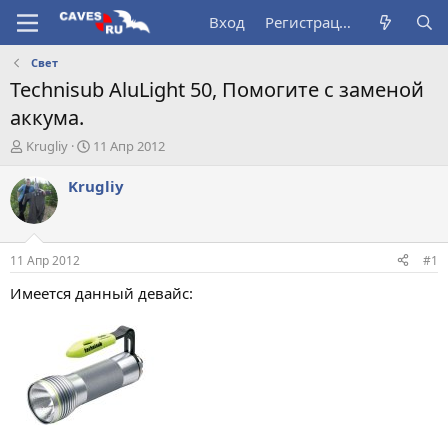
Вход
Регистрация
Свет
Technisub AluLight 50, Помогите с заменой
аккума.
А
Д
Krugliy
11 Апр 2012
в
а
т
т
Krugliy
о
а
р
н
т
а
е
ч
11 Апр 2012
#1
м
а
ы
л
Имеется данный девайс:
а