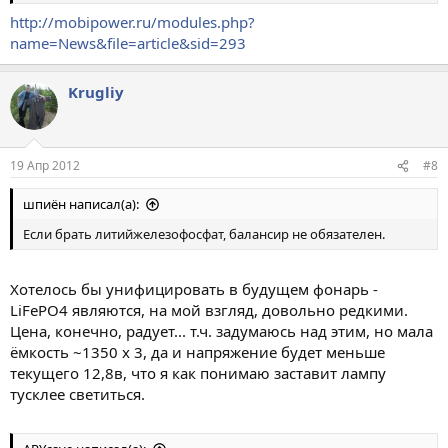
http://mobipower.ru/modules.php?
name=News&file=article&sid=293
Krugliy
19 Апр 2012
#8
шпиён написал(а):
Если брать литийжелезофосфат, балансир не обязателен.
Хотелось бы унифицировать в будущем фонарь -
LiFePO4 являются, на мой взгляд, довольно редкими.
Цена, конечно, радует... т.ч. задумаюсь над этим, но мала
ёмкость ~1350 x 3, да и напряжение будет меньше
текущего 12,8в, что я как понимаю заставит лампу
тусклее светиться.