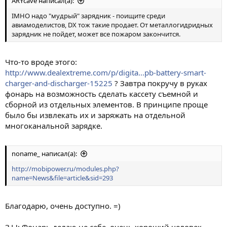
ARYсave написал(а):
IMHO надо "мудрый" зарядник - поищите среди
авиамоделистов, DX тож такие продает. От металлогидридных
зарядник не пойдет, может все пожаром закончится.
Что-то вроде этого:
http://www.dealextreme.com/p/digita...pb-battery-smart-
charger-and-discharger-15225
? Завтра покручу в руках
фонарь на возможность сделать кассету съемной и
сборной из отдельных элементов. В принципе проще
было бы извлекать их и заряжать на отдельной
многоканальной зарядке.
noname_ написал(а):
http://mobipower.ru/modules.php?
name=News&file=article&sid=293
Благодарю, очень доступно. =)
З.Ы: Фонарь делаю не себе, очень хороший человек