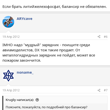
Если брать литийжелезофосфат, балансир не обязателен.
ARYсave
19 Апр 2012
#6
IMHO надо "мудрый" зарядник - поищите среди
авиамоделистов, DX тож такие продает. От
металлогидридных зарядник не пойдет, может все
пожаром закончится.
noname_
19 Апр 2012
#7
Krugliy написал(а):
Поясните, пожалуйста, по подробней про балансир?