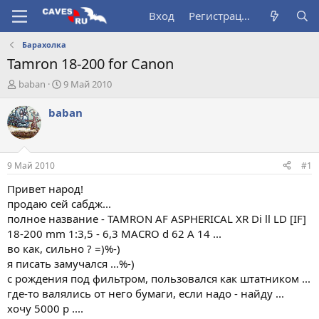
Вход
Регистрация
Барахолка
Tamron 18-200 for Canon
А
Д
baban
9 Май 2010
в
а
т
т
baban
о
а
р
н
т
а
е
ч
9 Май 2010
#1
м
а
ы
л
Привет народ!
а
продаю сей сабдж...
полное название - TAMRON AF ASPHERICAL XR Di ll LD [IF]
18-200 mm 1:3,5 - 6,3 MACRO d 62 A 14 ...
во как, сильно ? =)%-)
я писать замучался ...%-)
с рождения под фильтром, пользовался как штатником ...
где-то валялись от него бумаги, если надо - найду ...
хочу 5000 р ....