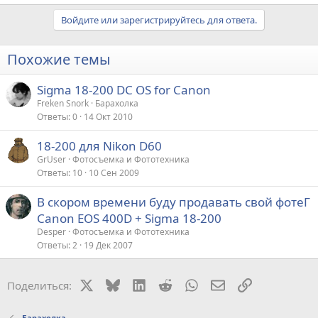
Войдите или зарегистрируйтесь для ответа.
Похожие темы
Sigma 18-200 DC OS for Canon
Freken Snork
Барахолка
Ответы
0
14 Окт 2010
18-200 для Nikon D60
GrUser
Фотосъемка и Фототехника
Ответы
10
10 Сен 2009
В скором времени буду продавать свой фотеГ
Canon EOS 400D + Sigma 18-200
Desper
Фотосъемка и Фототехника
Ответы
2
19 Дек 2007
X
Bluesky
LinkedIn
Reddit
WhatsApp
Электронная поч
Ссылка
Поделиться:
Барахолка