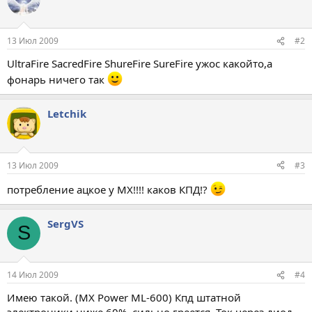
13 Июл 2009
#2
UltraFire SacredFire ShureFire SureFire ужос какойто,а
фонарь ничего так
Letchik
13 Июл 2009
#3
потребление ацкое у МХ!!!! каков КПД!?
SergVS
S
14 Июл 2009
#4
Имею такой. (MX Power ML-600) Кпд штатной