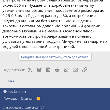
электроники ниже 60%, сильно греется. Ток через диод
около 500 ма. Нуждается в доработке (как минимут,
увеличение сопротивления токосъемного резистора до
0.25-0.3 ома ) Тады кпд растет до 80, а потребление
падает до 600-700ма без значительного падения
яркости. В остальном довольно приличный фонарик.
Довольно тяжелый и не мелкий. Основной плюс -
возможность быстрой модернизации в полевых
условиях путем замены модуля. Минус - нет стандартных
модулей с повышающей электроникой.
Войдите или зарегистрируйтесь для ответа.
X
Bluesky
LinkedIn
Reddit
WhatsApp
Электронная поч
Ссылка
Поделиться:
Свет
Russian (RU)
Помощь
Главная
R
S
S
®
Локализация от xenForo.Info