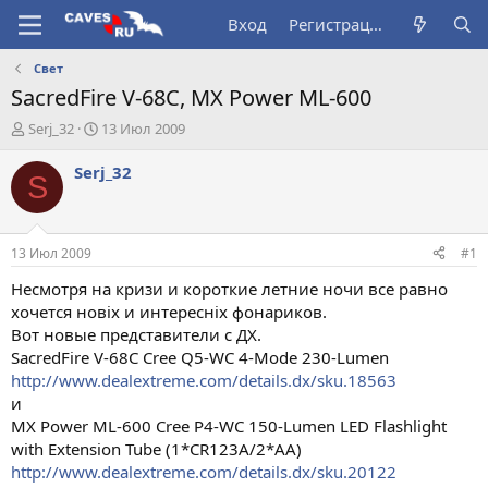
Вход
Регистрация
Свет
SacredFire V-68C, MX Power ML-600
А
Д
Serj_32
13 Июл 2009
в
а
т
т
Serj_32
S
о
а
р
н
т
а
е
ч
13 Июл 2009
#1
м
а
ы
л
Несмотря на кризи и короткие летние ночи все равно
а
хочется новіх и интересніх фонариков.
Вот новые представители с ДХ.
SacredFire V-68C Cree Q5-WC 4-Mode 230-Lumen
http://www.dealextreme.com/details.dx/sku.18563
и
MX Power ML-600 Cree P4-WC 150-Lumen LED Flashlight
with Extension Tube (1*CR123A/2*AA)
http://www.dealextreme.com/details.dx/sku.20122