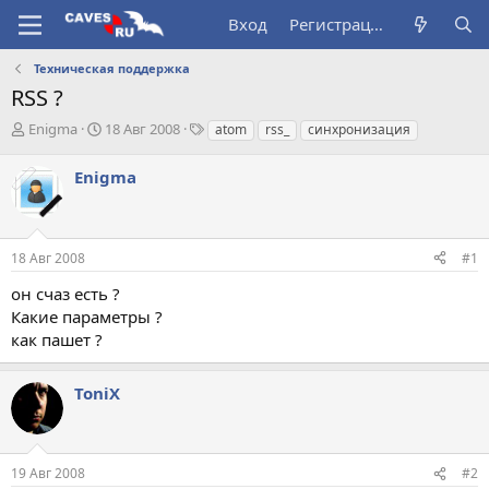
Вход
Регистрация
Техническая поддержка
RSS ?
А
Д
Т
Enigma
18 Авг 2008
atom
rss_
синхронизация
в
а
е
т
т
г
Enigma
о
а
и
р
н
т
а
е
ч
18 Авг 2008
#1
м
а
ы
л
он счаз есть ?
а
Какие параметры ?
как пашет ?
ToniX
19 Авг 2008
#2