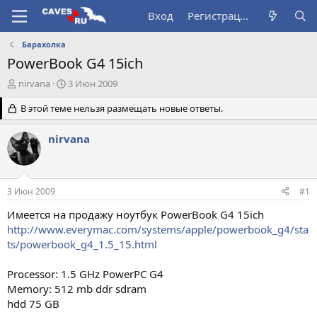
Вход
Регистрация
Барахолка
PowerBook G4 15ich
А
Д
nirvana
3 Июн 2009
в
а
т
В этой теме нельзя размещать новые ответы.
т
о
а
р
н
nirvana
т
а
е
ч
м
а
ы
л
3 Июн 2009
#1
а
Имеется на продажу ноутбук PowerBook G4 15ich
http://www.everymac.com/systems/apple/powerbook_g4/sta
ts/powerbook_g4_1.5_15.html
Processor: 1.5 GHz PowerPC G4
Memory: 512 mb ddr sdram
hdd 75 GB