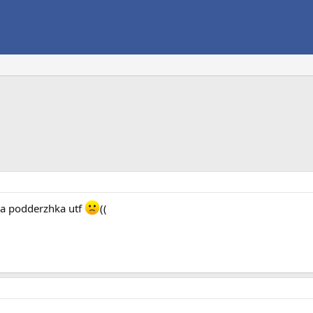
ya podderzhka utf
((