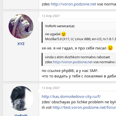
zdes
http://voron.podzone.net
vse normaln
13 Апр 2007
VоRoN написал(а):
ne ugadal
Mozilla/5.0 (X11; U; Linux i686; en-US; rv:1.8.1
XYZ
хе-хе. я не гадал, я про себя писал
vinda s etim dvizhkom normalno rabotaet
zdes
http://voron.podzone.net
vse normalno ra
по ссылке phpBB, а у нас SMF.
что то видать у тебя с локалями в деби
13 Апр 2007
http://kas.domodedovo-city.ru/f/
zdes' obschayas po lichke problem ne by
ili vot
http://test.voron.podzone.net/for
VoRoN