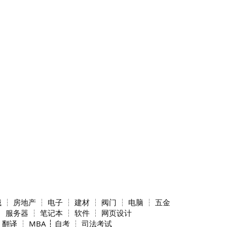
┆ 房地产 ┆ 电子 ┆ 建材 ┆ 阀门 ┆ 电脑 ┆ 五金
 服务器 ┆ 笔记本 ┆ 软件 ┆ 网页设计
 翻译 ┆ MBA ┆ 自考 ┆ 司法考试