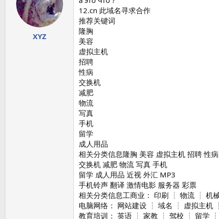
а это что ?
12.cn 此域名寻求合作
推荐关键词
隆胸
XYZ
美容
虚拟主机
招聘
性病
交换机
减肥
物流
写真
手机
留学
成人用品
相关分类信息隆胸 美容 虚拟主机 招聘 性病
交换机 减肥 物流 写真 手机
留学 成人用品 近视 外汇 MP3
手机铃声 翻译 激情电影 服务器 彩票
相关分类信息工商业： 印刷 ┆ 物流 ┆ 机械 
电脑网络： 网站建设 ┆ 域名 ┆ 虚拟主机 ┆
教育培训： 英语 ┆ 家教 ┆ 驾校 ┆ 留学 ┆