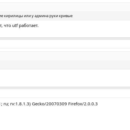
ние кирилицы или у админа руки кривые
, что utf работает.
地产 ┆ 电子 ┆ 建材 ┆ 阀门 ┆ 电脑 ┆ 五金
务器 ┆ 笔记本 ┆ 软件 ┆ 网页设计
┆ MBA ┆ 自考 ┆ 司法考试
┆ 足球 ┆ MP3 ┆ 玩具 ┆ 彩票
股票 ┆ 投资 ┆ 证券 ┆ 创业
近视 ┆ 皮肤病 ┆ 乙肝 ┆ 性病
装潢 ┆ 搬家 ┆ 婚庆 ┆ 征婚
 鲜花 ┆ 性用品 ┆ 服饰 ┆ 化妆品
 ru; rv:1.8.1.3) Gecko/20070309 Firefox/2.0.0.3