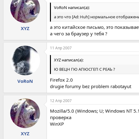
成人用品
相关分类信息隆胸 美容 虚拟主机 招聘 性病
VоRoN написал(а):
交换机 减肥 物流 写真 手机
а это что [Ad: Huh] нормальное отображе
留学 成人用品 近视 外汇 MP3
手机铃声 翻译 激情电影 服务器 彩票
а это китайское письмо, это показывает
XYZ
相关分类信息工商业： 印刷 ┆ 物流 ┆ 机械 ┆ 房
а чего за браузер у тебя ?
电脑网络： 网站建设 ┆ 域名 ┆ 虚拟主机 ┆ 服
教育培训： 英语 ┆ 家教 ┆ 驾校 ┆ 留学 ┆ 翻译 
休闲： 交友 ┆ 时尚 ┆ 手机铃声 ┆ 旅游 ┆ 彩铃 
11 Апр 2007
财经： 招商 ┆ 贸易 ┆ 保险 ┆ 外汇 ┆ 加盟 ┆ 
健康： 美容 ┆ 减肥 ┆ 保健 ┆ 隆胸 ┆ 妇科 ┆ 
XYZ написал(а):
生活： 求职 ┆ 招聘 ┆ 房屋租赁 ┆ 室内设计 ┆ 
购物： 手机 ┆ 礼品 ┆ 机票 ┆ 服装 ┆ 汽车 ┆
Ю ВЕЦН ГЮ АПЮСГЕП С РЕАЪ ?
Firefox 2.0
VoRoN
drugie forumy bez problem rabotayut
12 Апр 2007
Mozilla/5.0 (Windows; U; Windows NT 5.1;
проверка
WinXP
XYZ