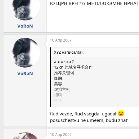
Ю ЩРН ВРН ??? МНПЛЮКЭМНЕ НРНА
成人用品
相关分类信息隆胸 美容 虚拟主机 招聘 性病
交换机 减肥 物流 写真 手机
留学 成人用品 近视 外汇 MP3
VoRoN
手机铃声 翻译 激情电影 服务器 彩票
相关分类信息工商业： 印刷 ┆ 物流 ┆ 机械 ┆ 房
电脑网络： 网站建设 ┆ 域名 ┆ 虚拟主机 ┆ 服
10 Апр 2007
教育培训： 英语 ┆ 家教 ┆ 驾校 ┆ 留学 ┆ 翻译 
休闲： 交友 ┆ 时尚 ┆ 手机铃声 ┆ 旅游 ┆ 彩铃 
XYZ написал(а):
财经： 招商 ┆ 贸易 ┆ 保险 ┆ 外汇 ┆ 加盟 ┆ 
健康： 美容 ┆ 减肥 ┆ 保健 ┆ 隆胸 ┆ 妇科 ┆ 
а это что ?
生活： 求职 ┆ 招聘 ┆ 房屋租赁 ┆ 室内设计 ┆ 
12.cn 此域名寻求合作
购物： 手机 ┆ 礼品 ┆ 机票 ┆ 服装 ┆ 汽车 ┆
推荐关键词
VoRoN
隆胸
美容
虚拟主机
招聘
性病
交换机
减肥
flud vezde, flud vsegda. ugadal
物流
posuschestvu ne umeem, budu znat'
写真
手机
留学
10 Апр 2007