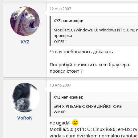
12 Апр 2007
XYZ написал(а):
Mozilla/5.0 (Windows; U; Windows NT 5.1; ru; r
проверка
WinXP
XYZ
Что и требовалось доказать.
Попробуй почистить кеш браузера.
прокси стоит ?
13 Апр 2007
XYZ написал(а):
вРН Х РПЕАНБЮКНЯЭ ДНЙЮГЮРЭ.
WinXP
VoRoN
ne ugadal
Mozilla/5.0 (X11; U; Linux i686; en-US; 
vinda s etim dvizhkom normalno rabotae