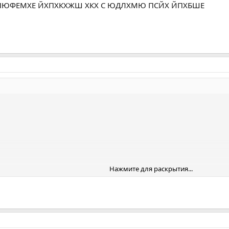
ПЮФЕМХЕ ЙХПХКХЖШ ХКХ С ЮДЛХМЮ ПСЙХ ЙПХБШЕ
地产 ┆ 电子 ┆ 建材 ┆ 阀门 ┆ 电脑 ┆ 五金
务器 ┆ 笔记本 ┆ 软件 ┆ 网页设计
┆ MBA ┆ 自考 ┆ 司法考试
┆ 足球 ┆ MP3 ┆ 玩具 ┆ 彩票
股票 ┆ 投资 ┆ 证券 ┆ 创业
近视 ┆ 皮肤病 ┆ 乙肝 ┆ 性病
装潢 ┆ 搬家 ┆ 婚庆 ┆ 征婚
 鲜花 ┆ 性用品 ┆ 服饰 ┆ 化妆品
Нажмите для раскрытия...