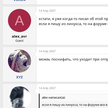
14 Апр 2007
A
кстати, я уже когда-то писал об этой п
если я пишу из линукса, то на форуме
alex_avr
Guest
14 Апр 2007
можеь поснифать, что уходит при отпр
XYZ
14 Апр 2007
alex написал(а):
если я пишу из линукса, то на форуме все 