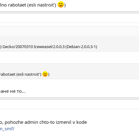
o rabotaet (esli nastroit')
)
.3) Gecko/20070310 Iceweasel/2.0.0.3 (Debian-2.0.0.3-1)
botaet (esli nastroit')
)
ане не то...
lo, pohozhe admin chto-to izmenil v kode
um_smf/