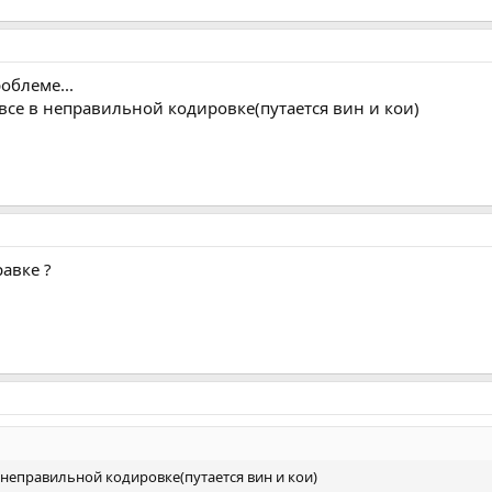
роблеме...
 все в неправильной кодировке(путается вин и кои)
авке ?
в неправильной кодировке(путается вин и кои)