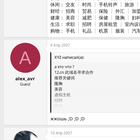
休闲： 交友 ┆ 时尚 ┆ 手机铃声 ┆ 旅游 ┆ 
财经： 招商 ┆ 贸易 ┆ 保险 ┆ 外汇 ┆ 加盟
健康： 美容 ┆ 减肥 ┆ 保健 ┆ 隆胸 ┆ 妇科
生活： 求职 ┆ 招聘 ┆ 房屋租赁 ┆ 室内设计
购物： 手机 ┆ 礼品 ┆ 机票 ┆ 服装 ┆ 汽
9 Апр 2007
A
XYZ написал(а):
а это что ?
12.cn 此域名寻求合作
推荐关键词
alex_avr
隆胸
Guest
美容
虚拟主机
招聘
性病
交换机
减肥
жжошь ;D ;D ;D
物流
写真
10 Апр 2007
手机
留学