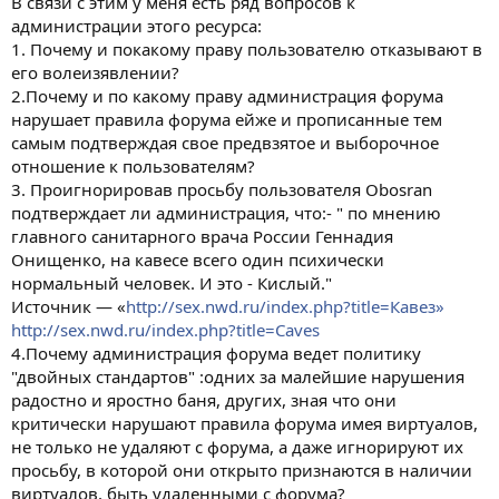
В связи с этим у меня есть ряд вопросов к
администрации этого ресурса:
1. Почему и покакому праву пользователю отказывают в
его волеизявлении?
2.Почему и по какому праву администрация форума
нарушает правила форума ейже и прописанные тем
самым подтверждая свое предвзятое и выборочное
отношение к пользователям?
3. Проигнорировав просьбу пользователя Obosran
подтверждает ли администрация, что:- " по мнению
главного санитарного врача России Геннадия
Онищенко, на кавесе всего один психически
нормальный человек. И это - Кислый."
Источник — «
http://sex.nwd.ru/index.php?title=Кавез»
http://sex.nwd.ru/index.php?title=Caves
4.Почему администрация форума ведет политику
"двойных стандартов" :одних за малейшие нарушения
радостно и яростно баня, других, зная что они
критически нарушают правила форума имея виртуалов,
не только не удаляют с форума, а даже игнорируют их
просьбу, в которой они открыто признаются в наличии
виртуалов, быть удаленными с форума?