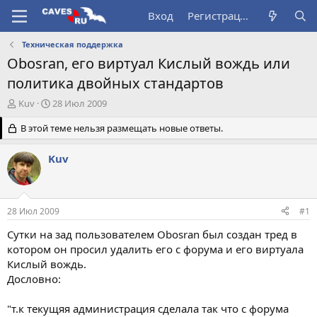
Вход
Регистрация
Техническая поддержка
Obosran, его виртуал Кислый вождь или
политика двойных стандартов
А
Д
Kuv
28 Июл 2009
в
а
т
В этой теме нельзя размещать новые ответы.
т
о
а
р
н
Kuv
т
а
е
ч
м
а
ы
л
28 Июл 2009
#1
а
Сутки на зад пользователем Obosran был создан тред в
котором он просил удалить его с форума и его виртуала
Кислый вождь.
Дословно:
"т.к текущяя администрация сделала так что с форума