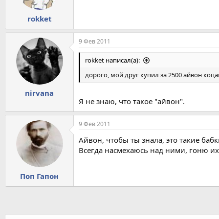
rokket
9 Фев 2011
rokket написал(а):
дорого, мой друг купил за 2500 айвон коц
nirvana
Я не знаю, что такое "айвон".
9 Фев 2011
Айвон, чтобы ты знала, это такие баб
Всегда насмехаюсь над ними, гоню их
Поп Гапон