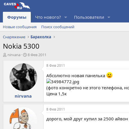
Форумы
Что нового?
Пользователи
Новые сообщения
Поиск сообщений
Снаряжение
Барахолка
Nokia 5300
А
Д
nirvana
8 Фев 2011
в
а
т
т
8 Фев 2011
о
а
р
н
Абсолютно новая панелька
т
а
е
ч
(фото конкретно не этого телефона, но
м
а
Цена 1,5к
nirvana
ы
л
а
8 Фев 2011
дорого, мой друг купил за 2500 айво