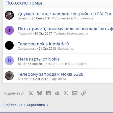
Похожие темы
Двухканальное зарядное устройство PALO дл
deletant
26 Сен 2019
Фотосъемка и Фототехника
Пять причин, почему нельзя выкладывать фо
Ф
Фокусник
30 Окт 2017
Техника безопасности
Телефон nokia lumia 610
Серёженька
21 Окт 2013
Барахолка
Here карты от Nokia
B
BlackK
8 Апр 2014
Навигация и Картография
Телефону запродам Nokia 5228
KILOwatt
4 Авг 2012
Барахолка
X
Bluesky
LinkedIn
Reddit
WhatsApp
Электронная почт
Ссылка
Поделиться:
Снаряжение
Барахолка