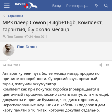
Вход
Регистрация
Барахолка
MP3 плеер Cowon J3 4gb+16gb, Комплект,
гарантия, б.у около месяца
А
Д
Поп Гапон
24 Ноя 2011
в
а
т
т
Поп Гапон
о
а
р
н
т
а
е
ч
24 Ноя 2011
#1
м
а
ы
л
Аппарат куплен чуть более месяца назад, продаю по
а
причине ненадобности. Суперский звук, приятный
экран, живучий аккумулятор.
Комплект как при покупке: Коробка (превращается в
цветочный горшочек, можно сажать кактус или что еще),
документы и прочие бумажки, чек, диск с дровами,
нераспакованные наушники и кабель. В подарок я дам
карту памяти о 16 гигах, которую докупал отдельно.