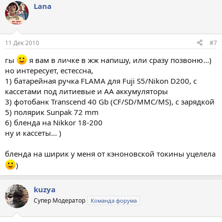
Lana
11 Дек 2010
#7
гы
я вам в личке в жж напишу, или сразу позвоню...)
но интересует, естессна,
1) батарейная ручка FLAMA для Fuji S5/Nikon D200, с
кассетами под литиевые и AA аккумуляторы
3) фотобанк Transcend 40 Gb (CF/SD/MMC/MS), с зарядкой
5) полярик Sunpak 72 mm
6) бленда на Nikkor 18-200
ну и кассеты... )
бленда на ширик у меня от кэноновской токины уцелела
)
kuzya
Супер Модератор
Команда форума