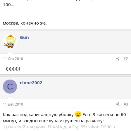
100...
москва, конечно же.
Gun
11 Дек 2010
#2
=))))))))))
clone2002
C
11 Дек 2010
#3
Как раз под капитальную уборку
Есть 3 кассеты по 60
минут, и заодно еще куча игрушек на раздачу:
1) батарейная ручка FLAMA для Fuji S5/Nikon D200, с