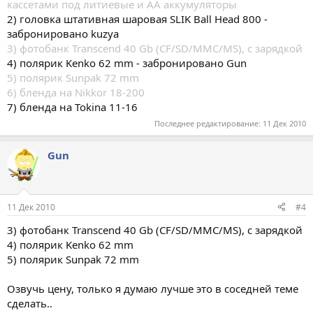
кассетами под литиевые и AA аккумуляторы
2) головка штативная шаровая SLIK Ball Head 800 -
забронировано kuzya
3) фотобанк Transcend 40 Gb (CF/SD/MMC/MS), с зарядкой
4) полярик Kenko 62 mm - забронировано Gun
5) полярик Sunpak 72 mm
6) бленда на Nikkor 18-200
7) бленда на Tokina 11-16
Последнее редактирование:
11 Дек 2010
Gun
11 Дек 2010
#4
3) фотобанк Transcend 40 Gb (CF/SD/MMC/MS), с зарядкой
4) полярик Kenko 62 mm
5) полярик Sunpak 72 mm
Озвучь цену, только я думаю лучше это в соседней теме
сделать..