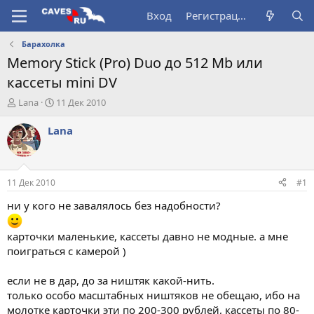
Вход
Регистрация
Барахолка
Memory Stick (Pro) Duo до 512 Mb или
кассеты mini DV
А
Д
Lana
11 Дек 2010
в
а
т
т
Lana
о
а
р
н
т
а
е
ч
11 Дек 2010
#1
м
а
ы
л
ни у кого не завалялось без надобности?
а
карточки маленькие, кассеты давно не модные. а мне
поиграться с камерой )
если не в дар, до за ништяк какой-нить.
только особо масштабных ништяков не обещаю, ибо на
молотке карточки эти по 200-300 рублей, кассеты по 80-