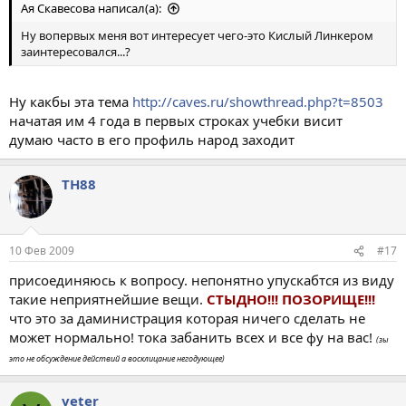
Ая Скавесова написал(а):
Ну вопервых меня вот интересует чего-это Кислый Линкером
заинтересовался...?
Ну какбы эта тема
http://caves.ru/showthread.php?t=8503
начатая им 4 года в первых строках учебки висит
думаю часто в его профиль народ заходит
TH88
10 Фев 2009
#17
присоединяюсь к вопросу. непонятно упускабтся из виду
такие неприятнейшие вещи.
СТЫДНО!!! ПОЗОРИЩЕ!!!
что это за даминистрация которая ничего сделать не
может нормально! тока забанить всех и все фу на вас!
(зы
это не обсуждение действий а восклицание негодующее)
veter