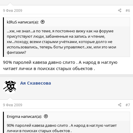
9 Фев 2009
#6
kIRuS написал(а):
...хм, не знал...а по теме, я постоянно вижу как на форуме
присутствуют люди, забаненные на запись и чтение,
хм...походу, всеми старыми учётками, которые долго не
использовались, теперь боты управляют...хм, или это мои
фантазии?
90% паролей кавеза давно слито . А народ в наглую
читает лички в поисках старых обьектов .
Ая Скавесова
9 Фев 2009
#7
Enigma написал(а):
90% паролей кавеза давно слито . А народ в наглую читает
лички в поисках старых обьектов .