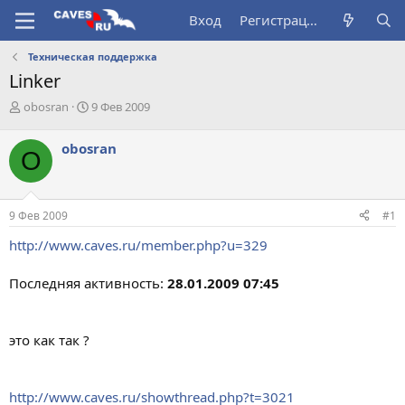
Вход
Регистрация
Техническая поддержка
Linker
А
Д
obosran
9 Фев 2009
в
а
т
т
obosran
O
о
а
р
н
т
а
е
ч
9 Фев 2009
#1
м
а
ы
л
http://www.caves.ru/member.php?u=329
а
Последняя активность:
28.01.2009 07:45
это как так ?
http://www.caves.ru/showthread.php?t=3021