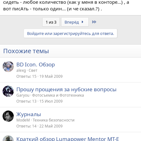
сидеть - любое количество (как у меня в конторе...) , а
вот писАть - только один... (и че сказал.?) .
Last
1 из 3
Вперёд
Войдите или зарегистрируйтесь для ответа.
Похожие темы
BD Icon. Обзор
alexg
Свет
Ответы
15
19 Май 2009
Прошу прощения за нубские вопросы
Garyou
Фотосъемка и Фототехника
Ответы
13
15 Июл 2009
Журналы
ModeM
Техника безопасности
Ответы
14
22 Май 2009
Краткий обзор Lumapower Mentor MT-E