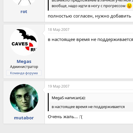
Возникло предложение в личной учётной за
вообще, надо идти в ногу с прогрессом
rot
полностью согласен, нужно добавить
18 Мар 2007
в настоящее время не поддерживаетс
Megas
Администратор
Команда форума
19 Мар 2007
MegaS написал(а):
в настоящее время не поддерживается
Очень жаль... :'(
mutabor