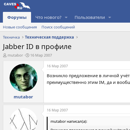
Форумы
Что нового?
Пользователи
Новые сообщения
Поиск сообщений
Техничка
Техническая поддержка
Jabber ID в профиле
А
Д
mutabor
16 Мар 2007
в
а
т
т
16 Мар 2007
о
а
Возникло предложение в личной учётно
р
н
т
а
преимущественно этим IM, да и вообщ
е
ч
м
а
mutabor
ы
л
а
16 Мар 2007
mutabor написал(а):