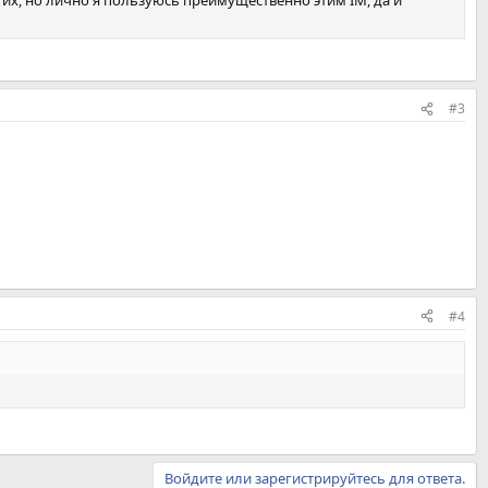
гих, но лично я пользуюсь преимущественно этим IM, да и
#3
#4
Войдите или зарегистрируйтесь для ответа.