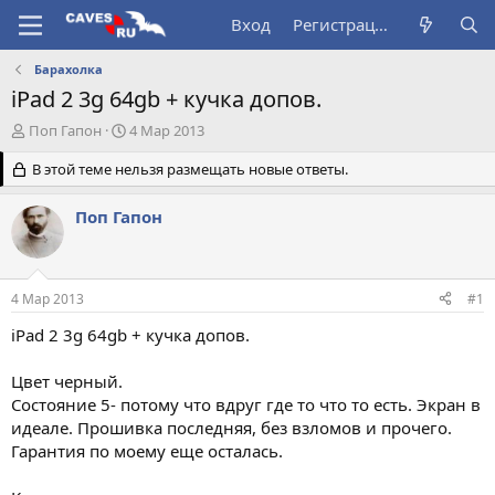
Вход
Регистрация
Барахолка
iPad 2 3g 64gb + кучка допов.
А
Д
Поп Гапон
4 Мар 2013
в
а
т
В этой теме нельзя размещать новые ответы.
т
о
а
р
н
Поп Гапон
т
а
е
ч
м
а
ы
л
4 Мар 2013
#1
а
iPad 2 3g 64gb + кучка допов.
Цвет черный.
Состояние 5- потому что вдруг где то что то есть. Экран в
идеале. Прошивка последняя, без взломов и прочего.
Гарантия по моему еще осталась.