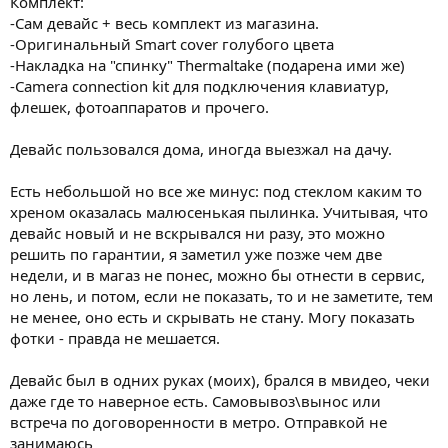
Комплект:
-Сам девайс + весь комплект из магазина.
-Оригинальный Smart cover голубого цвета
-Накладка на "спинку" Thermaltake (подарена ими же)
-Camera connection kit для подключения клавиатур,
флешек, фотоаппаратов и прочего.
Девайс пользовался дома, иногда выезжал на дачу.
Есть небольшой но все же минус: под стеклом каким то
хреном оказалась малюсенькая пылинка. Учитывая, что
девайс новый и не вскрывался ни разу, это можно
решить по гарантии, я заметил уже позже чем две
недели, и в магаз не понес, можно бы отнести в сервис,
но лень, и потом, если не показать, то и не заметите, тем
не менее, оно есть и скрывать не стану. Могу показать
фотки - правда не мешается.
Девайс был в одних руках (моих), брался в мвидео, чеки
даже где то наверное есть. Самовывоз\вынос или
встреча по договоренности в метро. Отправкой не
занимаюсь