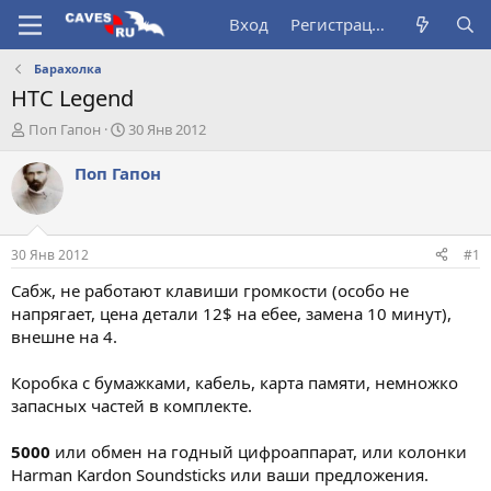
Вход
Регистрация
Барахолка
HTC Legend
А
Д
Поп Гапон
30 Янв 2012
в
а
т
т
Поп Гапон
о
а
р
н
т
а
е
ч
30 Янв 2012
#1
м
а
ы
л
Сабж, не работают клавиши громкости (особо не
а
напрягает, цена детали 12$ на ебее, замена 10 минут),
внешне на 4.
Коробка с бумажками, кабель, карта памяти, немножко
запасных частей в комплекте.
5000
или обмен на годный цифроаппарат, или колонки
Harman Kardon Soundsticks или ваши предложения.