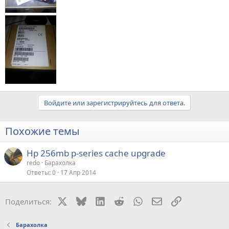
Войдите или зарегистрируйтесь для ответа.
Похожие темы
Hp 256mb p-series cache upgrade
redo
Барахолка
Ответы
0
17 Апр 2014
X
Bluesky
LinkedIn
Reddit
WhatsApp
Электронная поч
Ссылка
Поделиться:
Барахолка