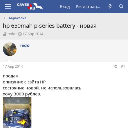
Вход
Регистрация
Барахолка
hp 650mah p-series battery - новая
А
Д
redo
17 Апр 2014
в
а
т
т
redo
о
а
р
н
т
а
е
ч
17 Апр 2014
#1
м
а
ы
л
продам.
а
описание с сайта HP
состояние новой. не использовалась
хочу 3000 рублев.