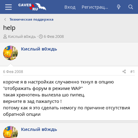
Вход
Регистрация
Техническая поддержка
help
А
Д
Кислый в0ждь
6 Фев 2008
в
а
т
т
Кислый в0ждь
о
а
р
н
т
а
е
ч
6 Фев 2008
#1
м
а
ы
л
короче я в настройках случаенно ткнул в опцию
а
"отображать форум в режиме WAP"
такая хренотень вылезла шо пипец.
верните в зад пажалусто !
потому как я это сделать немогу по причине отсутствия
обратной опции
Кислый в0ждь