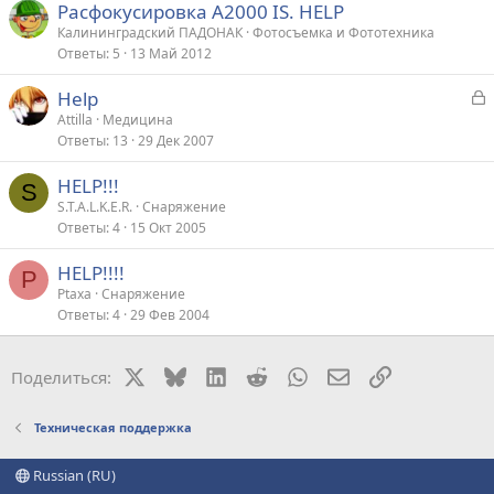
Расфокусировка A2000 IS. HELP
Калининградский ПАДОНАК
Фотосъемка и Фототехника
Ответы
5
13 Май 2012
З
Help
а
Attilla
Медицина
Ответы
13
29 Дек 2007
к
р
HELP!!!
S
S.T.A.L.K.E.R.
Снаряжение
т
Ответы
4
15 Окт 2005
а
HELP!!!!
P
Ptaxa
Снаряжение
Ответы
4
29 Фев 2004
X
Bluesky
LinkedIn
Reddit
WhatsApp
Электронная поч
Ссылка
Поделиться:
Техническая поддержка
Russian (RU)