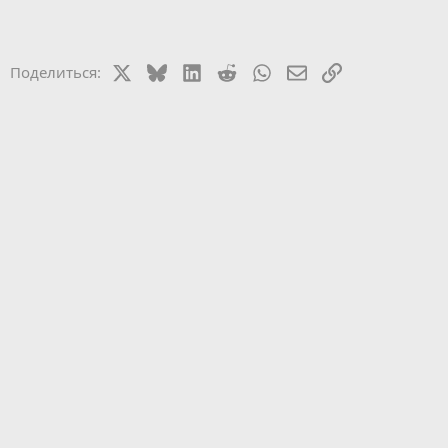
X
Bluesky
LinkedIn
Reddit
WhatsApp
Электронная почт
Ссылка
Поделиться: