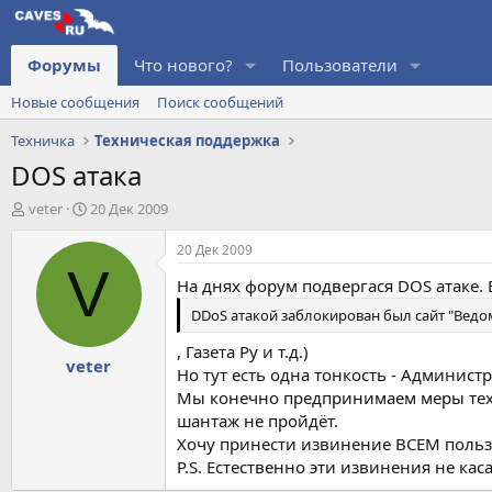
Форумы
Что нового?
Пользователи
Новые сообщения
Поиск сообщений
Техничка
Техническая поддержка
DOS атака
А
Д
veter
20 Дек 2009
в
а
т
т
20 Дек 2009
о
а
V
На днях форум подвергася DOS атаке. 
р
н
т
а
DDoS атакой заблокирован был сайт "Ведо
е
ч
м
а
, Газета Ру и т.д.)
veter
ы
л
Но тут есть одна тонкость - Админист
а
Мы конечно предпринимаем меры техни
шантаж не пройдёт.
Хочу принести извинение ВСЕМ польз
P.S. Естественно эти извинения не кас