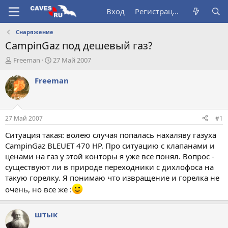
Вход
Регистрация
Снаряжение
CampinGaz под дешевый газ?
А
Д
Freeman
27 Май 2007
в
а
т
т
Freeman
о
а
р
н
т
а
е
ч
27 Май 2007
#1
м
а
ы
л
Ситуация такая: волею случая попалась нахаляву газуха
а
CampinGaz BLEUET 470 HP. Про ситуацию с клапанами и
ценами на газ у этой конторы я уже все понял. Вопрос -
существуют ли в природе переходники с дихлофоса на
такую горелку. Я понимаю что извращение и горелка не
очень, но все же :
штык