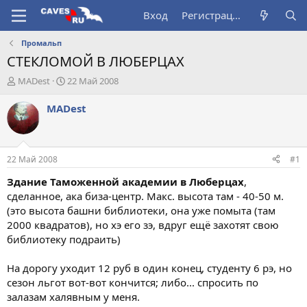
Вход
Регистрация
Промальп
CТЕКЛОМОЙ В ЛЮБЕРЦАХ
А
Д
MADest
22 Май 2008
в
а
т
т
MADest
о
а
р
н
т
а
е
ч
22 Май 2008
#1
м
а
ы
л
Здание Таможенной академии в Люберцах
,
а
сделанное, ака биза-центр. Макс. высота там - 40-50 м.
(это высота башни библиотеки, она уже помыта (там
2000 квадратов), но хэ его зэ, вдруг ещё захотят свою
библиотеку подраить)
На дорогу уходит 12 руб в один конец, студенту 6 рэ, но
сезон льгот вот-вот кончится; либо... спросить по
залазам халявным у меня.