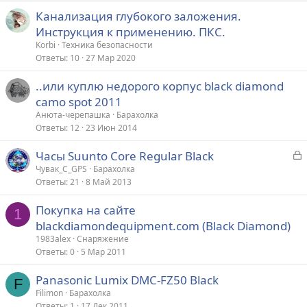
Канализация глубокого заложения.
Инструкция к применению. ПКС.
Korbi
Техника безопасности
Ответы
10
27 Мар 2020
..или куплю недорого корпус black diamond
camo spot 2011
Анюта-черепашка
Барахолка
Ответы
12
23 Июн 2014
З
Часы Suunto Core Regular Black
а
Чувак_С_GPS
Барахолка
Ответы
21
8 Май 2013
к
р
Покупка на сайте
1
blackdiamondequipment.com (Black Diamond)
т
1983alеx
Снаряжение
а
Ответы
0
5 Мар 2011
Panasonic Lumix DMC-FZ50 Black
F
Filimon
Барахолка
Ответы
1
17 Дек 2011