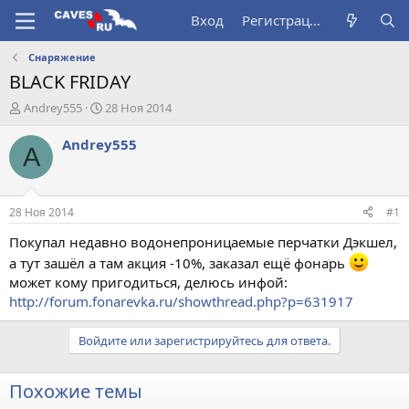
Вход
Регистрация
Снаряжение
BLACK FRIDAY
А
Д
Andrey555
28 Ноя 2014
в
а
т
т
Andrey555
A
о
а
р
н
т
а
е
ч
28 Ноя 2014
#1
м
а
ы
л
Покупал недавно водонепроницаемые перчатки Дэкшел,
а
а тут зашёл а там акция -10%, заказал ещё фонарь
может кому пригодиться, делюсь инфой:
http://forum.fonarevka.ru/showthread.php?p=631917
Войдите или зарегистрируйтесь для ответа.
Похожие темы