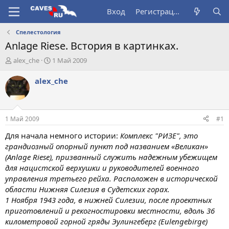
Вход
Регистрация
Спелестология
Anlage Riese. Bстория в картинках.
А
Д
alex_che
1 Май 2009
в
а
т
т
alex_che
о
а
р
н
т
а
е
ч
1 Май 2009
#1
м
а
ы
л
Для начала немного истории:
Комплекс "РИЗЕ", это
а
грандиозный опорный пункт под названием «Великан»
(Anlage Riese), призванный служить надежным убежищем
для нацистской верхушки и руководителей военного
управления третьего рейха. Расположен в исторической
области Нижняя Силезия в Судетских горах.
1 Ноября 1943 года, в нижней Силезии, после проектных
приготовлений и рекогностировки местности, вдоль 36
километровой горной гряды Эулингеберг (Eulengebirge)