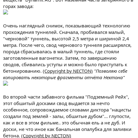
горах завода:
Очень наглядный снимок, показывающий технологию
прохождения туннелей. Сначала, пробивался малый,
"черновой" туннель, высотой 2,5 метра и шириной 2,4
метра. После чего, свод чернового туннеля расширялся,
порода сбрасывалась в малый туннель, где стояли
заготовленные вагонетки. Затем, по завершению
сводов, сбивались уступы и можно было приступать к
бетонированию.
(Copyright by NECTON)
"Позволяю себе
копировать некоторые фрагменты отчёта Нектона"
Во второй части забавного фильма "Подземный Рейх",
этот обшитый досками свод выдается за нечто
особенное, сопровождаемое словами диктора "нацисты
создали под землей - залы, обшитые дубом"... глупости,
как и все в этом фильме.. это обычная ель а не дуб. И
доски, не что иное как банальная опалубка для заливки
бетона.
(Copyright by NECTON)