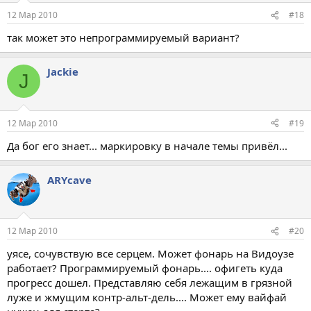
12 Мар 2010
#18
так может это непрограммируемый вариант?
Jackie
J
12 Мар 2010
#19
Да бог его знает... маркировку в начале темы привёл...
ARYсave
12 Мар 2010
#20
уясе, сочувствую все серцем. Может фонарь на Видоузе
работает? Программируемый фонарь.... офигеть куда
прогресс дошел. Представляю себя лежащим в грязной
луже и жмущим контр-альт-дель.... Может ему вайфай