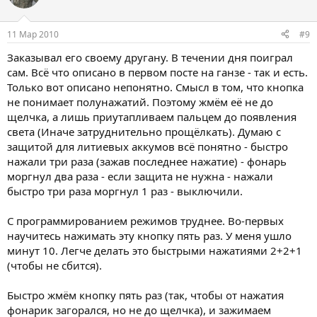
11 Мар 2010
#9
Заказывал его своему другану. В течении дня поиграл
сам. Всё что описано в первом посте на ганзе - так и есть.
Только вот описано непонятно. Смысл в том, что кнопка
не понимает полунажатий. Поэтому жмём её не до
щелчка, а лишь приутапливаем пальцем до появления
света (Иначе затруднительно прощёлкать). Думаю с
защитой для литиевых аккумов всё понятно - быстро
нажали три раза (зажав последнее нажатие) - фонарь
моргнул два раза - если защита не нужна - нажали
быстро три раза моргнул 1 раз - выключили.
С программированием режимов труднее. Во-первых
научитесь нажимать эту кнопку пять раз. У меня ушло
минут 10. Легче делать это быстрыми нажатиями 2+2+1
(чтобы не сбится).
Быстро жмём кнопку пять раз (так, чтобы от нажатия
фонарик загорался, но не до щелчка), и зажимаем