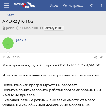
Вход
Регистрация
Свет
AKORay K-106
А
Д
Т
Jackie
11 Мар 2010
akoray k-106
в
а
е
т
т
г
Jackie
о
а
и
J
р
н
т
а
е
ч
11 Мар 2010
#1
м
а
ы
л
Маркировка надругой стороне P.D.C. k-106 0,7 - 4,5М DC
а
Итого имеется в наличии выигранный на литконкурсе.
Непонятно как програмируется и работает.
Попытка понять алгоритм работы\програмирования ни
к чему не привела.
Включает разные режимы вне зависимости от моего
желания и как обычный фонарик (не моргая и не