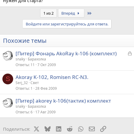
нужен для старта?
Last
1 из 2
Вперёд
Войдите или зарегистрируйтесь для ответа.
Похожие темы
З
[Питер] Фонарь AkoRay k-106 (комплект)
а
snaky
Барахолка
Ответы
11
7 Окт 2009
к
р
Akoray K-102, Romisen RC-N3.
S
Serj_32
Свет
т
Ответы
1
28 Фев 2009
а
[Питер] akorey k-106(тактик) комплект
snaky
Барахолка
Ответы
6
17 Авг 2009
X
Bluesky
LinkedIn
Reddit
WhatsApp
Электронная поч
Ссылка
Поделиться: