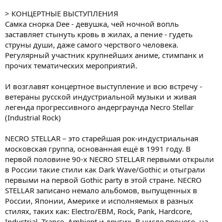
> КОНЦЕРТНЫЕ ВЫСТУПЛЕНИЯ
Cамка снорка Dee - девушка, чей ночной вопль
заставляет стынуть кровь в жилах, а пение - гудеть
струны души, даже самого черствого человека.
Регулярный участник крупнейших аниме, стимпанк и
прочих тематических мероприятий.
И возглавят концертное выступление и всю встречу -
ветераны русской индустриальной музыки и живая
легенда прогрессивного андерграунда Necro Stellar
(Industrial Rock)
NECRO STELLAR – это старейшая рок-индустриальная
московская группа, основанная ещё в 1991 году. В
первой половине 90-х NECRO STELLAR первыми открыли
в России такие стили как Dark Wave/Gothic и отыграли
первыми на первой Gothic party в этой стране. NECRO
STELLAR записано немало альбомов, выпущенных в
России, Японии, Америке и исполняемых в разных
стилях, таких как: Electro/EBM, Rock, Pank, Hardcore,
Industrial, Trance, Ambient и других. В числе прочего, на