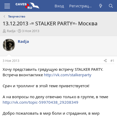
Вход
Регистрация
Творчество
13.12.2013 -= STALKER PARTY=- Москва
А
Д
Radja
3 Ноя 2013
в
а
т
т
Radja
о
а
р
н
т
а
е
ч
3 Ноя 2013
#1
м
а
ы
л
Хочу представить грядущую встречу STALKER PARTY.
а
Встреча вконтактике
http://vk.com/stalkerparty
Срач и троллинг в этой теме приветствуется!
А на вопросы по делу отвечаю только в группе, в теме
http://vk.com/topic-59970438_29208349
Добро пожаловать в мир боли и страдания, в мир