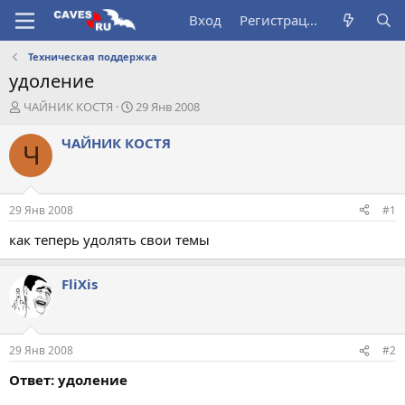
Вход
Регистрация
Техническая поддержка
удоление
А
Д
ЧАЙНИК КОСТЯ
29 Янв 2008
в
а
т
т
ЧАЙНИК КОСТЯ
Ч
о
а
р
н
т
а
е
ч
29 Янв 2008
#1
м
а
ы
л
как теперь удолять свои темы
а
FliXis
29 Янв 2008
#2
Ответ: удоление