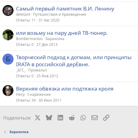
Самый первый памятник В.И. Ленину
deletant
Путешествия и Краеведение
Ответы
11
31 Авг 2020
или возьму на пару дней ТВ-тюнер.
Bombermantas
Барахолка
Ответы
0
27 Дек 2013
Творческий подход к догмам, или принципы
Б
IRATA в российской дерЁвне.
_БГС_
Промальп
Ответы
0
25 Янв 2012
Верхняя обвязка или подтяжка кроля
Негр
Снаряжение
Ответы
39
30 Июн 2011
X
Bluesky
LinkedIn
Reddit
WhatsApp
Электронная поч
Ссылка
Поделиться:
Барахолка