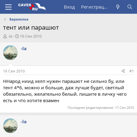
Вход
Регистрация
Барахолка
тент или парашют
А
Д
-la
16 Сен 2010
в
а
т
т
-la
о
а
р
н
т
а
е
ч
16 Сен 2010
#1
м
а
ы
л
ННарод ниид хелп нужен парашют не сильно бу, или
а
тент 4*6, можно и больше, даж лучше будет, светлый
обязательно, желательно белый. пишите в личку чего
есть и что хотите взамен
Последнее редактирование:
17 Сен 2010
-la